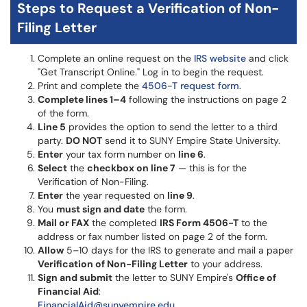
Steps to Request a Verification of Non-
Filing Letter
Complete an online request on the
IRS website
and click
"Get Transcript Online." Log in to begin the request.
Print and complete the
4506-T request form
.
Complete lines 1–4
following the instructions on page 2
of the form.
Line 5
provides the option to send the letter to a third
party.
DO NOT
send it to SUNY Empire State University.
Enter
your tax form number on
line 6
.
Select
the
checkbox on line 7
— this is for the
Verification of Non-Filing.
Enter
the year requested on
line 9
.
You
must sign and date
the form.
Mail or FAX
the completed
IRS Form 4506-T
to the
address or fax number listed on page 2 of the form.
Allow
5–10 days for the IRS to generate and mail a paper
Verification of Non-Filing Letter
to your address.
Sign and submit
the letter to SUNY Empire's
Office of
Financial Aid
:
FinancialAid@sunyempire.edu