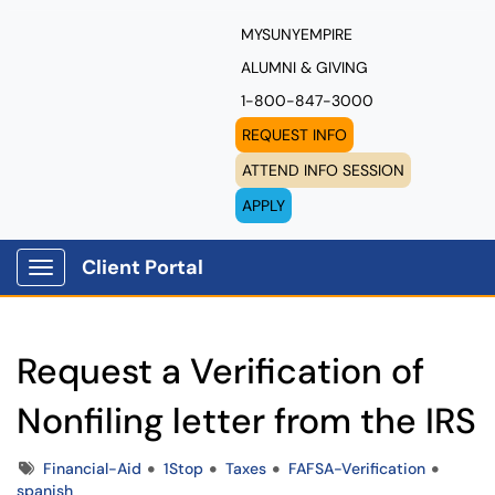
MYSUNYEMPIRE
ALUMNI & GIVING
1-800-847-3000
REQUEST INFO
ATTEND INFO SESSION
APPLY
Client Portal
Show Applications Menu
Request a Verification of
Nonfiling letter from the IRS
Tags
Financial-Aid
1Stop
Taxes
FAFSA-Verification
spanish