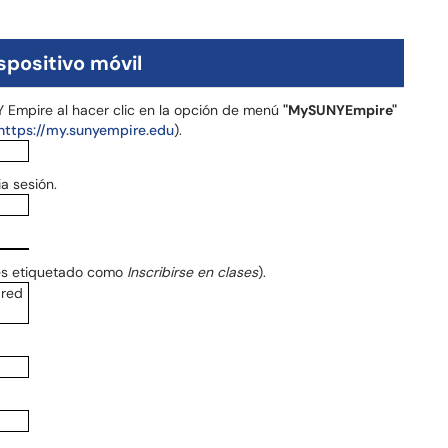
spositivo móvil
 Empire al hacer clic en la opción de menú
"MySUNYEmpire"
https://my.sunyempire.edu
).
ia sesión.
es etiquetado como
Inscribirse en clases
).