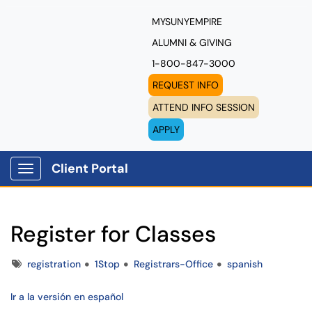
MYSUNYEMPIRE
ALUMNI & GIVING
1-800-847-3000
REQUEST INFO
ATTEND INFO SESSION
APPLY
Client Portal
Show Applications Menu
Register for Classes
Tags
registration
1Stop
Registrars-Office
spanish
Ir a la versión en español