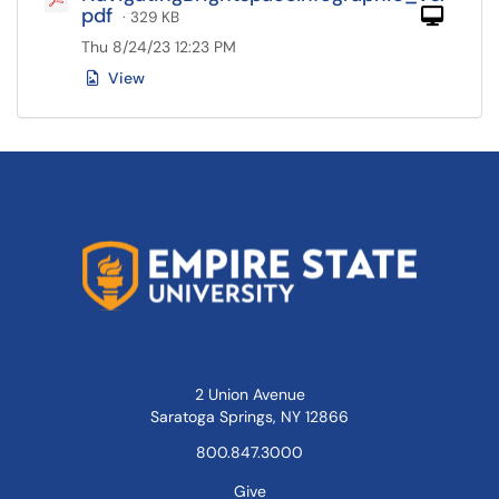
pdf
Com
· 329 KB
Thu 8/24/23 12:23 PM
View
2 Union Avenue
Saratoga Springs, NY 12866
800.847.3000
Give