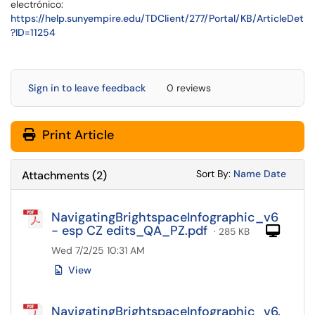
electrónico:
https://help.sunyempire.edu/TDClient/277/Portal/KB/ArticleDet
?ID=11254
Sign in to leave feedback
0 reviews
Print Article
Sort Attachments
Sort Attac
Sort By:
Name
Date
Attachments
(
2
)
NavigatingBrightspaceInfographic_v6
- esp CZ edits_QA_PZ.pdf
Com
· 285 KB
Wed 7/2/25 10:31 AM
View
NavigatingBrightspaceInfographic_v6.